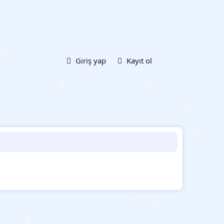
•
Giriş yap
Kayıt ol
•
•
•
•
•
•
•
•