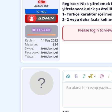
Che
Register: Nick şifrelemek i
AutoMatiC
Şifrelenecek nick şu özelli
Yönetici
•
1- Türkçe karakter içerme
2- 2 veya daha fazla kelim
•
👑 EFSANE
Please login to view
Katılım
14 Kas 2022
Mesajlar
334
Skype
trendsohbet
Facebook
trendsohbet
Twitter
trendsohbet
Biçimlendirmeyi kaldır
Kalın
Yatık
Font boyutu
Metin r
Dah
•
•
9
Bu alana bir cevap yazın...
Arial
Font ailesi
Insert horizontal line
Spoyler
Üzeri çizik
Kod
Altını çiz
Satır içi kod
Satır iç
•
10
Book Antiqua
12
Courier New
15
•
Georgia
18