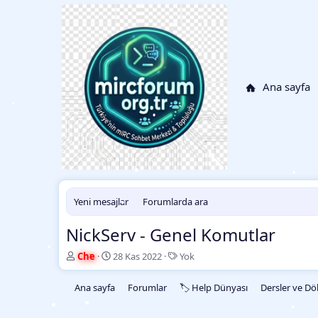
•
•
Ana sayfa
•
•
Yeni mesajlar
Forumlarda ara
•
NickServ - Genel Komutlar
•
K
B
E
Che
28 Kas 2022
Yok
o
a
t
•
n
ş
i
Ana sayfa
Forumlar
🏷️ Help Dünyası
Dersler ve D
b
l
k
•
u
a
e
•