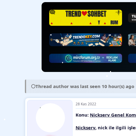
y
n
t
u
g
l
b
ı
e
a
ç
r
•
•
•
•
ş
t
l
a
•
a
r
t
i
a
h
n
i
•
⚪
Thread author was last seen 10 hour(s) ago
•
•
•
28 Kas 2022
Konu:
Nickserv Genel Kom
Nickserv
, nick ile ilgili i