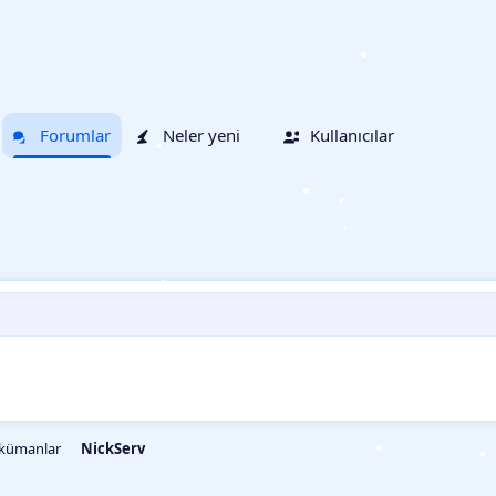
•
•
Forumlar
Neler yeni
Kullanıcılar
•
•
•
•
•
•
ökümanlar
NickServ