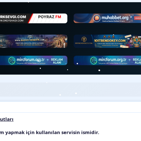
•
•
•
•
•
•
•
•
•
•
utları
şlem yapmak için kullanılan servisin ismidir.