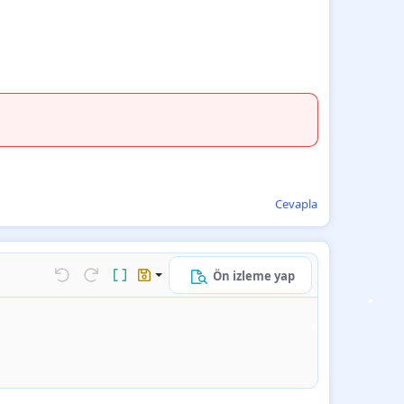
•
Cevapla
•
Ön izleme yap
k…
Geri al
ileri al
BB kodunu değiştir
Taslaklar
Taslağı kaydet
Taslağı sil