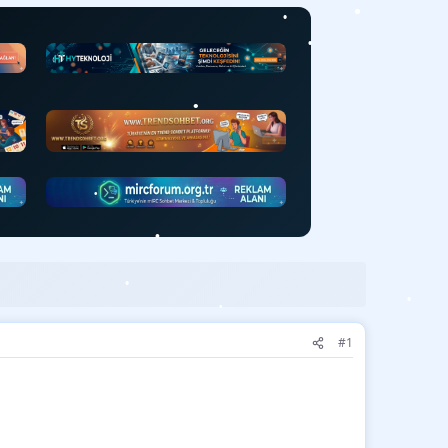
•
•
•
•
•
•
•
•
•
•
#1
•
•
•
•