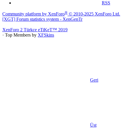
RSS
®
Community platform by XenForo
© 2010-2025 XenForo Ltd.
[XGT] Forum statistics system
- XenGenTr
XenForo 2 Türkçe eTiKeT™ 2019
· Top Members by
XFSkins
Geri
Üst