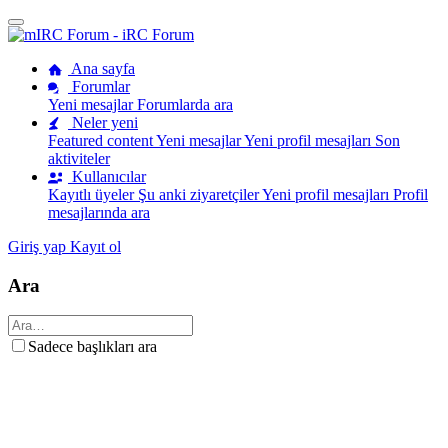
Ana sayfa
Forumlar
Yeni mesajlar
Forumlarda ara
Neler yeni
Featured content
Yeni mesajlar
Yeni profil mesajları
Son
aktiviteler
Kullanıcılar
Kayıtlı üyeler
Şu anki ziyaretçiler
Yeni profil mesajları
Profil
mesajlarında ara
Giriş yap
Kayıt ol
Ara
Sadece başlıkları ara