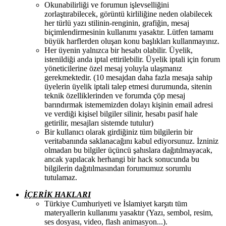
Okunabilirliği ve forumun işlevselliğini
zorlaştırabilecek, görüntü kirliliğine neden olabilecek
her türlü yazı stilinin-renginin, grafiğin, mesaj
biçimlendirmesinin kullanımı yasaktır. Lütfen tamamı
büyük harflerden oluşan konu başlıkları kullanmayınız.
Her üyenin yalnızca bir hesabı olabilir. Üyelik,
istenildiği anda iptal ettirilebilir. Üyelik iptali için forum
yöneticilerine özel mesaj yoluyla ulaşmanız
gerekmektedir. (10 mesajdan daha fazla mesaja sahip
üyelerin üyelik iptali talep etmesi durumunda, sitenin
teknik özelliklerinden ve forumda çöp mesaj
barındırmak istememizden dolayı kişinin email adresi
ve verdiği kişisel bilgiler silinir, hesabı pasif hale
getirilir, mesajları sistemde tutulur)
Bir kullanıcı olarak girdiğiniz tüm bilgilerin bir
veritabanında saklanacağını kabul ediyorsunuz. İzniniz
olmadan bu bilgiler üçüncü şahıslara dağıtılmayacak,
ancak yapılacak herhangi bir hack sonucunda bu
bilgilerin dağıtılmasından forumumuz sorumlu
tutulamaz.
İÇERİK HAKLARI
Türkiye Cumhuriyeti ve İslamiyet karşıtı tüm
materyallerin kullanımı yasaktır (Yazı, sembol, resim,
ses dosyası, video, flash animasyon...).