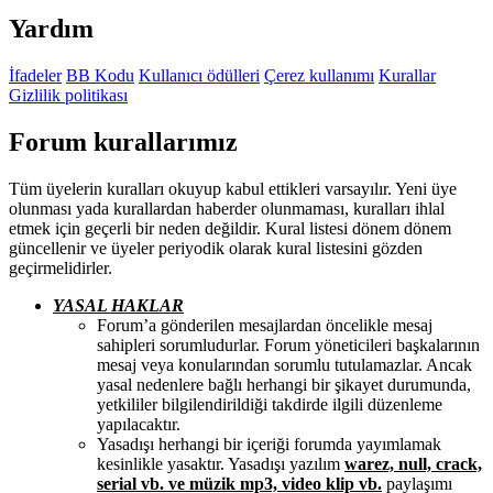
Yardım
İfadeler
BB Kodu
Kullanıcı ödülleri
Çerez kullanımı
Kurallar
Gizlilik politikası
Forum kurallarımız
Tüm üyelerin kuralları okuyup kabul ettikleri varsayılır. Yeni üye
olunması yada kurallardan haberder olunmaması, kuralları ihlal
etmek için geçerli bir neden değildir. Kural listesi dönem dönem
güncellenir ve üyeler periyodik olarak kural listesini gözden
geçirmelidirler.
YASAL HAKLAR
Forum’a gönderilen mesajlardan öncelikle mesaj
sahipleri sorumludurlar. Forum yöneticileri başkalarının
mesaj veya konularından sorumlu tutulamazlar. Ancak
yasal nedenlere bağlı herhangi bir şikayet durumunda,
yetkililer bilgilendirildiği takdirde ilgili düzenleme
yapılacaktır.
Yasadışı herhangi bir içeriği forumda yayımlamak
kesinlikle yasaktır. Yasadışı yazılım
warez, null, crack,
serial vb. ve müzik mp3, video klip vb.
paylaşımı