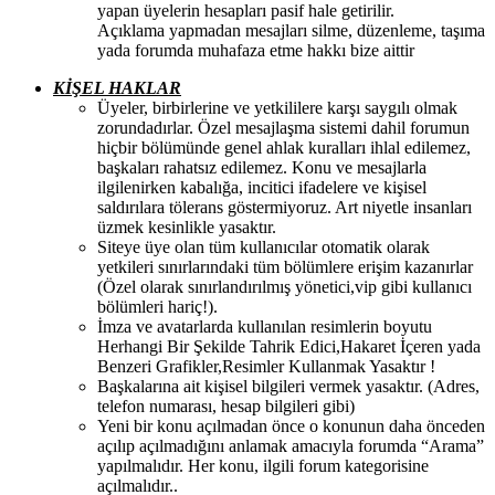
yapan üyelerin hesapları pasif hale getirilir.
Açıklama yapmadan mesajları silme, düzenleme, taşıma
yada forumda muhafaza etme hakkı bize aittir
KİŞEL HAKLAR
Üyeler, birbirlerine ve yetkililere karşı saygılı olmak
zorundadırlar. Özel mesajlaşma sistemi dahil forumun
hiçbir bölümünde genel ahlak kuralları ihlal edilemez,
başkaları rahatsız edilemez. Konu ve mesajlarla
ilgilenirken kabalığa, incitici ifadelere ve kişisel
saldırılara tölerans göstermiyoruz. Art niyetle insanları
üzmek kesinlikle yasaktır.
Siteye üye olan tüm kullanıcılar otomatik olarak
yetkileri sınırlarındaki tüm bölümlere erişim kazanırlar
(Özel olarak sınırlandırılmış yönetici,vip gibi kullanıcı
bölümleri hariç!).
İmza ve avatarlarda kullanılan resimlerin boyutu
Herhangi Bir Şekilde Tahrik Edici,Hakaret İçeren yada
Benzeri Grafikler,Resimler Kullanmak Yasaktır !
Başkalarına ait kişisel bilgileri vermek yasaktır. (Adres,
telefon numarası, hesap bilgileri gibi)
Yeni bir konu açılmadan önce o konunun daha önceden
açılıp açılmadığını anlamak amacıyla forumda “Arama”
yapılmalıdır. Her konu, ilgili forum kategorisine
açılmalıdır..