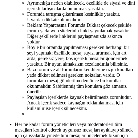
Ayrımcılığa neden olabilecek, özellikle de siyasi ve dini
içerikli tartışmalarda bulunmak yasaktır.
Forumda tartışma çıkarılması kesinlikle yasaktır.
Uyarılar dikkate alınmalıdır.
Reklam Yaparcasına Forumda Dikkat çekecek şekilde
forum yada web sitelerinin linki yayınlamak yasaktır.
Diğer şekillerde linklerini paylaşmanızda sakınca
yoktur.
Böyle bir ortamda yapılmaması gereken herhangi bir
şeyi yapmak; özellikle mesaj sayısı artırmak için art
arda, gereksiz yere, boş içerikli mesajlar göndermek
yasaktır. Bir uyarı almaksızın cezalandırıla bilirsiniz.
Bazı forum ve alt forumların kendilerine özgü kuralları
yada dikkat edilmesi gereken noktaları vardır. O
forumlara mesaj gönderilmeden önce bu kurallar
okunmalıdır. Sabitlenmiş tüm konulara göz atmanız
önerilir.
Paylaşılan içeriklerde kaynak belirtilmesiz zorunludur.
Ancak içerik sadece kaynağın reklamlanması için
kullanılır ise içerik silinecekitir.
Her ne kadar forum yöneticileri veya moderatörleri tüm
mesajları kontrol ederek uygunsuz mesajları ayıklayıp silmek
için çalışsalarda yinede tüm mesajları incelemek bizim için