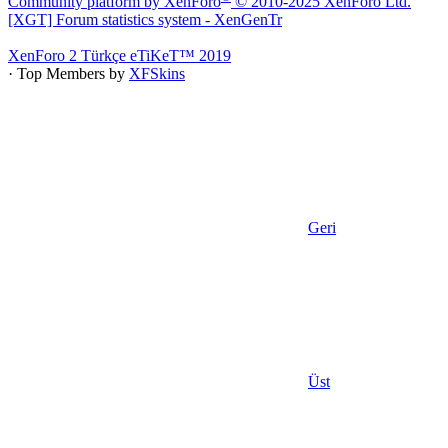
Community platform by XenForo
© 2010-2025 XenForo Ltd.
[XGT] Forum statistics system
- XenGenTr
XenForo 2 Türkçe eTiKeT™ 2019
· Top Members by
XFSkins
Geri
Üst