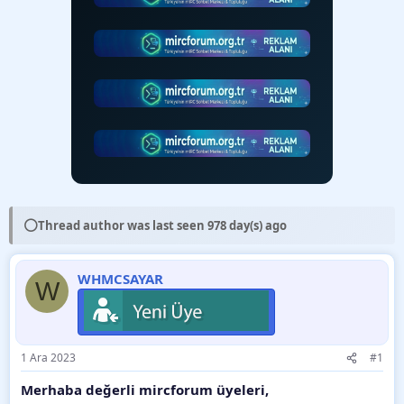
⚪
Thread author was last seen 978 day(s) ago
WHMCSAYAR
W
1 Ara 2023
#1
Merhaba değerli mircforum üyeleri,