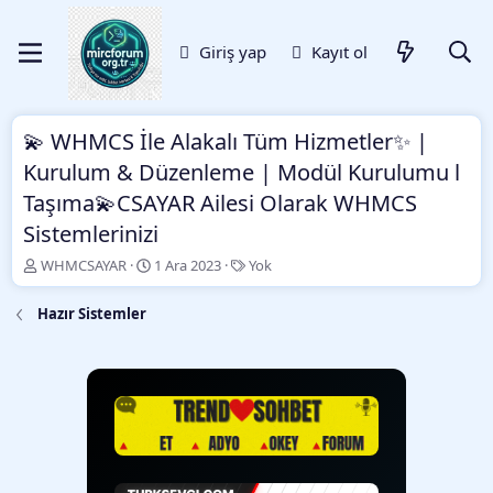
Giriş yap
Kayıt ol
💫 WHMCS İle Alakalı Tüm Hizmetler✨ |
Kurulum & Düzenleme | Modül Kurulumu l
Taşıma💫CSAYAR Ailesi Olarak WHMCS
Sistemlerinizi
K
B
E
WHMCSAYAR
1 Ara 2023
Yok
o
a
t
n
ş
i
Hazır Sistemler
b
l
k
u
a
e
y
n
t
u
g
l
b
ı
e
a
ç
r
ş
t
l
a
a
r