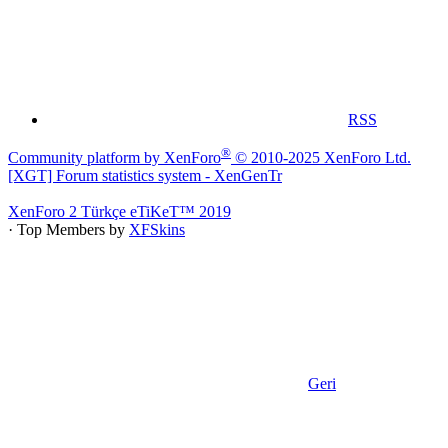
RSS
®
Community platform by XenForo
© 2010-2025 XenForo Ltd.
[XGT] Forum statistics system
- XenGenTr
XenForo 2 Türkçe eTiKeT™ 2019
· Top Members by
XFSkins
Geri