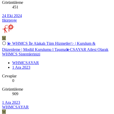
Görüntüleme
451
24 Eki 2024
fikirproje
W
⚪
💫 WHMCS İle Alakalı Tüm Hizmetler✨ | Kurulum &
Düzenleme | Modül Kurulumu l Taşıma💫CSAYAR Ailesi Olarak
WHMCS Sistemlerinizi
WHMCSAYAR
1 Ara 2023
Cevaplar
0
Görüntüleme
909
1 Ara 2023
WHMCSAYAR
W