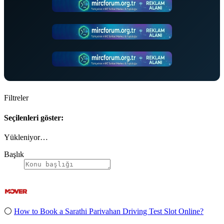
Filtreler
Seçilenleri göster:
Yükleniyor…
Başlık
⚪
How to Book a Sarathi Parivahan Driving Test Slot Online?