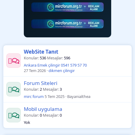
WebSite Tanıt
Konular
536
Mesajlar
596
Ankara Emek çilingir 0541 579 57 70
27 Tem 2026
dikmen çilingir
Forum Siteleri
Konular
2
Mesajlar
3
mirc forum
5 Tem 2025
Bayanialthea
Mobil uygulama
Konular
0
Mesajlar
0
Yok