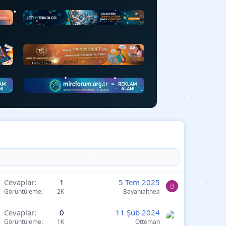
•
•
•
•
•
•
Cevaplar
1
5 Tem 2025
•
B
Görüntüleme
2K
Bayanialthea
•
•
Cevaplar
0
11 Şub 2024
•
Görüntüleme
1K
Ottoman