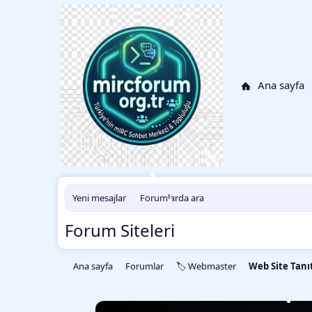
•
•
•
Ana sayfa
Yeni mesajlar
Forumlarda ara
•
Forum Siteleri
•
•
•
Ana sayfa
Forumlar
🏷️ Webmaster
Web Site Tanı
•
•
•