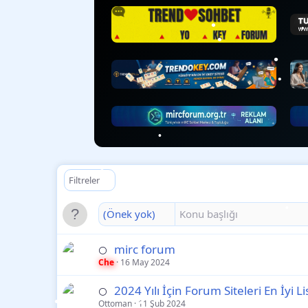
•
•
•
Filtreler
•
•
(Önek yok)
mirc forum
⚪
Che
16 May 2024
2024 Yılı İçin Forum Siteleri En İyi Li
⚪
Ottoman
11 Şub 2024