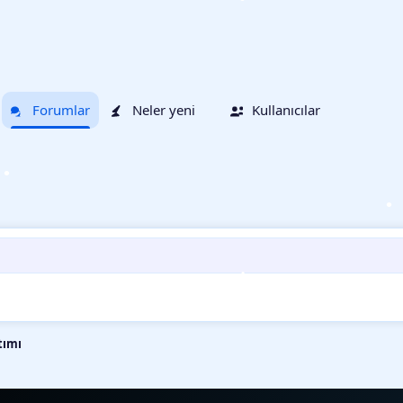
•
Forumlar
Neler yeni
Kullanıcılar
•
•
•
•
tımı