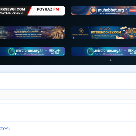
•
•
•
•
•
•
•
•
•
•
•
•
•
•
stesi
•