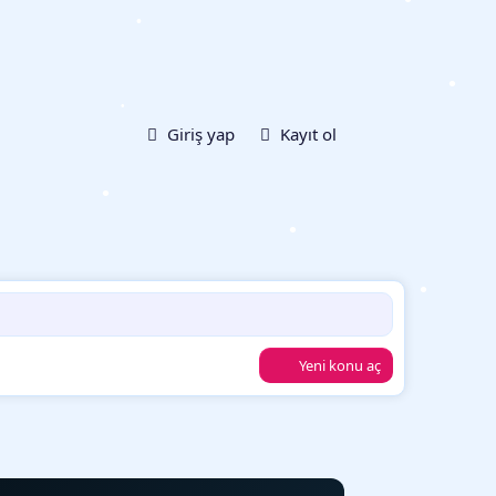
•
•
•
Giriş yap
Kayıt ol
•
•
•
•
•
Yeni konu aç