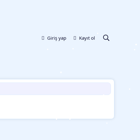
Giriş yap
Kayıt ol
•
•
•
•
•
•
•
•
•