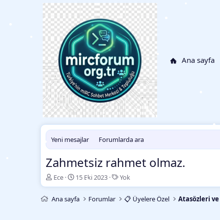
•
•
•
•
•
•
Ana sayfa
•
•
•
•
•
•
Yeni mesajlar
Forumlarda ara
•
Zahmetsiz rahmet olmaz.
•
K
B
E
Ece
15 Eki 2023
Yok
•
o
a
t
n
ş
i
Ana sayfa
Forumlar
📋 Üyelere Özel
Atasözleri v
•
b
l
k
u
a
e