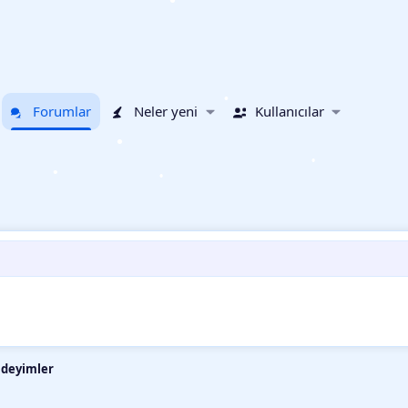
•
Forumlar
Neler yeni
Kullanıcılar
•
•
•
•
•
•
e deyimler
•