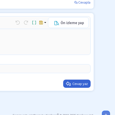
Cevapla
Ön izleme yap
k…
Geri al
ileri al
BB kodunu değiştir
Taslaklar
Taslağı kaydet
Taslağı sil
Cevap yaz
Üst
®