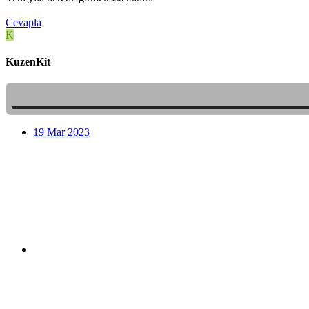
Cevapla
K
KuzenKit
•
19 Mar 2023