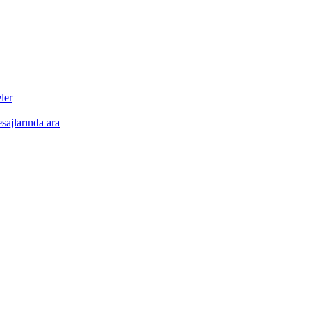
ler
esajlarında ara
•
•