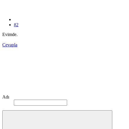
#2
Evimde.
Cevapla
Adı