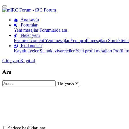
Ana sayfa
Forumlar
Yeni mesajlar
Forumlarda ara
Neler yeni
Featured content
Yeni mesajlar
Yeni profil mesajları
Son aktivite
Kullanıcılar
Kayıtlı üyeler
Şu anki ziyaretçiler
Yeni profil mesajları
Profil m
Giriş yap
Kayıt ol
Ara
•
Sadece başlıkları ara