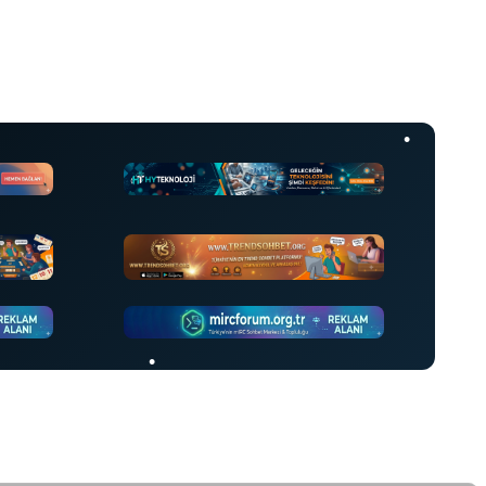
•
•
•
•
•
•
•
•