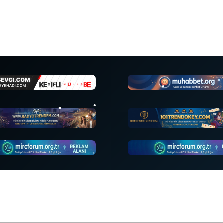
•
•
•
•