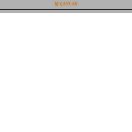
🥉 ÇAYLAK
•
•
•
•
•
•