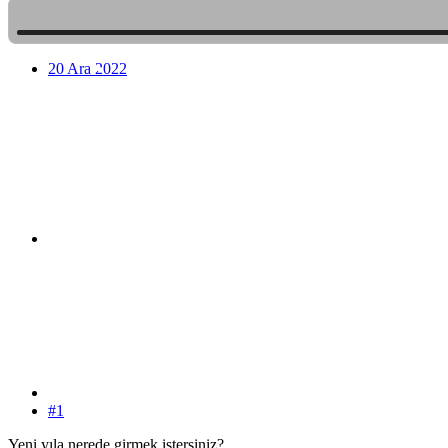
•
20 Ara 2022
•
•
•
•
•
#1
Yeni yıla nerede girmek istersiniz?