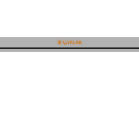
🥉 ÇAYLAK