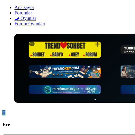
Ana sayfa
Forumlar
🧩 Oyunlar
Forum Oyunları
•
•
•
•
•
E
•
Ece