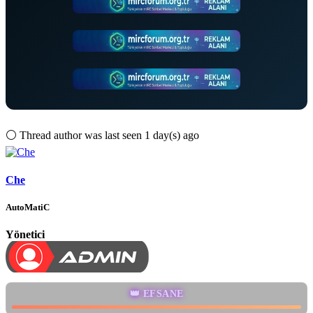
⚪
Thread author was last seen 1 day(s) ago
Che
AutoMatiC
Yönetici
👑 EFSANE