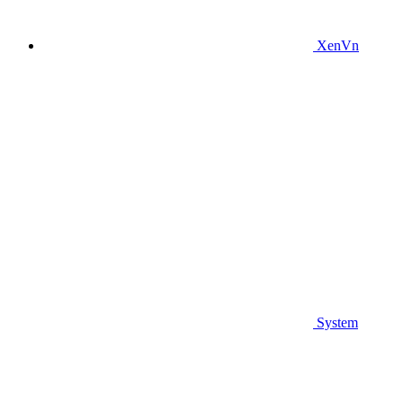
XenVn
System