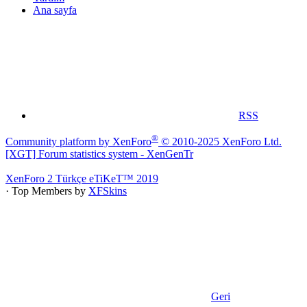
Ana sayfa
RSS
®
Community platform by XenForo
© 2010-2025 XenForo Ltd.
[XGT] Forum statistics system
- XenGenTr
XenForo 2 Türkçe eTiKeT™ 2019
· Top Members by
XFSkins
Geri