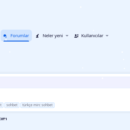
•
•
Forumlar
Neler yeni
Kullanıcılar
•
•
•
•
•
•
•
t
sohbet
türkçe mirc sohbet
tımı
•