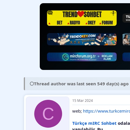
y
n
t
u
g
l
b
ı
e
a
ç
r
ş
t
•
l
a
a
r
t
i
a
h
n
i
⚪
Thread author was last seen 549 day(s) ago
15 Mar 2024
C
web;
https://www.turkcemirc
Türkçe mIRC Sohbet
odalar
yapılabilir. Bu...