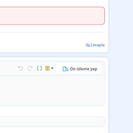
Cevapla
Ön izleme yap
k…
Geri al
ileri al
BB kodunu değiştir
Taslaklar
Taslağı kaydet
Taslağı sil