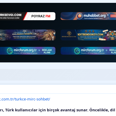
•
.com.tr/turkce-mirc-sohbet/
ı, Türk kullanıcılar için birçok avantaj sunar. Öncelikle, di