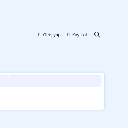
•
Giriş yap
Kayıt ol
•
•
•
•
•
•
•
•
•
•