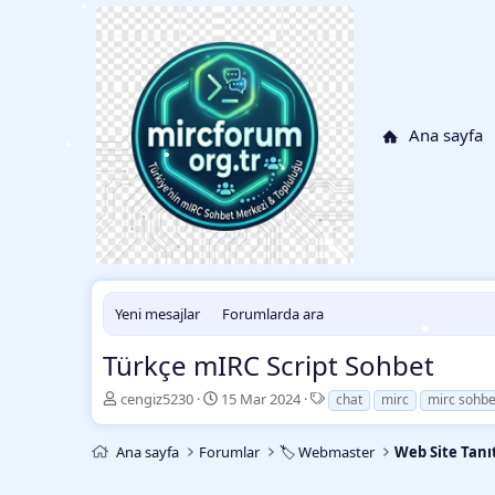
•
•
•
•
Ana sayfa
•
•
•
•
Yeni mesajlar
Forumlarda ara
Türkçe mIRC Script Sohbet
K
B
E
cengiz5230
15 Mar 2024
chat
mirc
mirc sohbe
•
•
o
a
t
n
ş
i
•
Ana sayfa
Forumlar
🏷️ Webmaster
Web Site Tanı
b
l
k
•
u
a
e