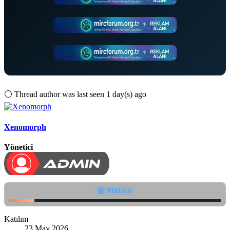
⚪
Thread author was last seen 1 day(s) ago
Xenomorph
Yönetici
🥈 YOLCU
Katılım
23 May 2026