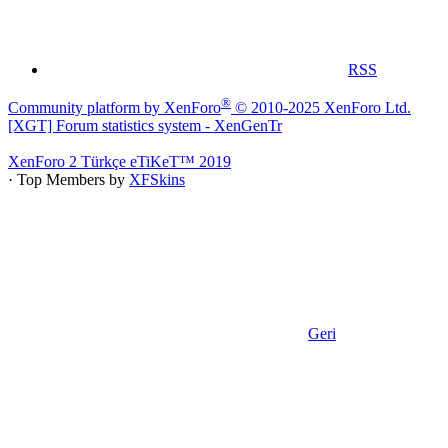
RSS
®
Community platform by XenForo
© 2010-2025 XenForo Ltd.
[XGT] Forum statistics system
- XenGenTr
XenForo 2 Türkçe eTiKeT™ 2019
· Top Members by
XFSkins
Geri