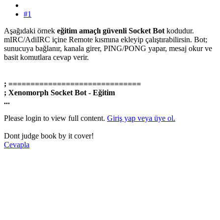
#1
Aşağıdaki örnek
eğitim amaçlı güvenli Socket Bot
kodudur.
mIRC/AdiIRC içine Remote kısmına ekleyip çalıştırabilirsin. Bot;
sunucuya bağlanır, kanala girer, PING/PONG yapar, mesaj okur ve
basit komutlara cevap verir.
; ==============================
; Xenomorph Socket Bot - Eğitim
...
Please login to view full content.
Giriş yap veya üye ol.
Dont judge book by it cover!
Cevapla