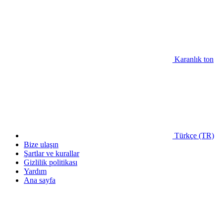
Karanlık ton
Türkçe (TR)
Bize ulaşın
Şartlar ve kurallar
Gizlilik politikası
Yardım
Ana sayfa