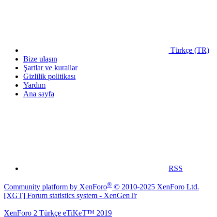
Türkçe (TR)
Bize ulaşın
Şartlar ve kurallar
Gizlilik politikası
Yardım
Ana sayfa
RSS
®
Community platform by XenForo
© 2010-2025 XenForo Ltd.
[XGT] Forum statistics system
- XenGenTr
XenForo 2 Türkçe eTiKeT™ 2019