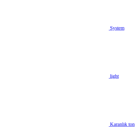
System
light
Karanlık ton