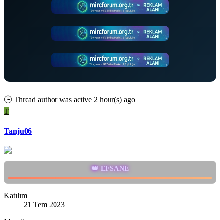
🕒
Thread author was active 2 hour(s) ago
T
Tanju06
👑 EFSANE
Katılım
21 Tem 2023