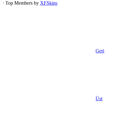
· Top Members by
XFSkins
Geri
Üst