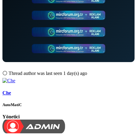
⚪
Thread author was last seen 1 day(s) ago
Che
AutoMatiC
Yönetici