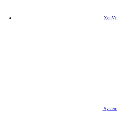
XenVn
System