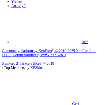
Yardım
Ana sayfa
RSS
®
Community platform by XenForo
© 2010-2025 XenForo Ltd.
[XGT] Forum statistics system
- XenGenTr
XenForo 2 Türkçe eTiKeT™ 2019
· Top Members by
XFSkins
Geri