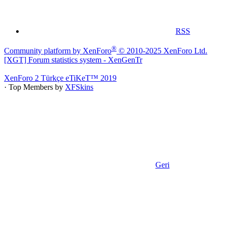
RSS
®
Community platform by XenForo
© 2010-2025 XenForo Ltd.
[XGT] Forum statistics system
- XenGenTr
XenForo 2 Türkçe eTiKeT™ 2019
· Top Members by
XFSkins
Geri