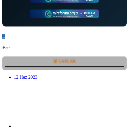
E
Ece
🥉 ÇAYLAK
12 Haz 2023