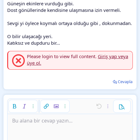
Güneşin ekinlere vurduğu gibi.
Dost gönüllerinde kendisine ulaşmasına izin vermeli.
Sevgi yi öylece koymalı ortaya olduğu gibi , dokunmadan.
O bilir ulaşacağı yeri.
Katıksız ve dupduru bir...
Please login to view full content.
Giriş yap veya
üye ol.
Cevapla
Kalın
Yatık
Daha fazla seçenek…
Link ekle
Resim ekle
Daha fazla seçenek…
Geri al
Daha fazla seçe
Ön izleme
Sola hizala
9
Taslağı kaydet
İstenilen liste
Normal
Bu alana bir cevap yazın...
Arial
Font boyutu
İfadeler
ileri al
Alıntı
BB kodunu değiştir
Metin rengi
Medya
Biçimlendirmeyi kaldır
Font ailesi
Tablo ekle
Taslaklar
List
Insert horizontal line
Hizalama
Spoyler
Paragraph format
Kod
Üzeri çizik
Altını çiz
Satır içi spoiler
Satır içi kod
10
Taslağı sil
Ortaya hizala
Book Antiqua
Sırasız liste
Heading 1
12
Courier New
Sağa hizala