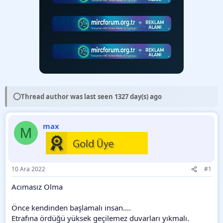
⚪
Thread author was last seen 1327 day(s) ago
max
M
10 Ara 2022
#1
Acımasız Olma
Önce kendinden başlamalı insan....
Etrafına ördüğü yüksek geçilemez duvarları yıkmalı.