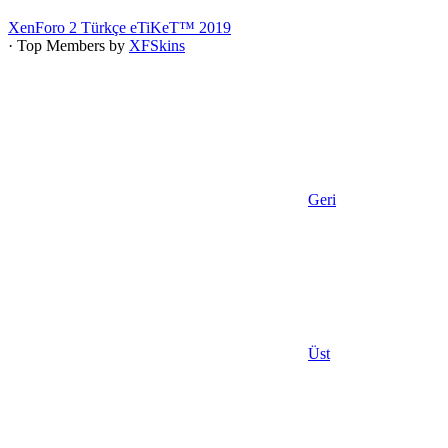
XenForo 2 Türkçe eTiKeT™ 2019
· Top Members by
XFSkins
Geri
Üst