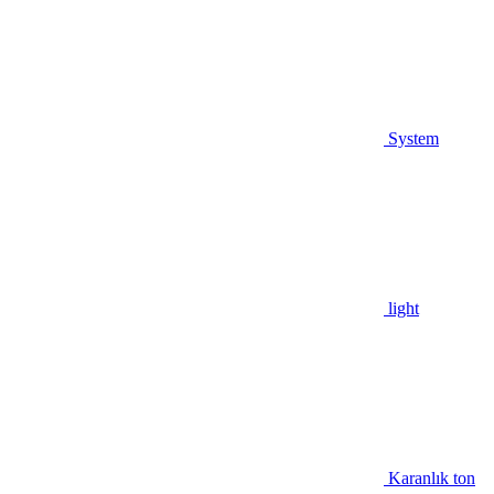
System
light
Karanlık ton