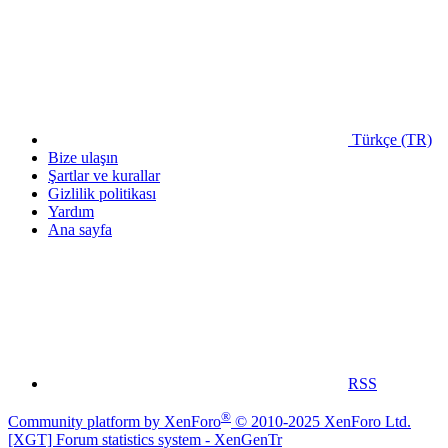
Türkçe (TR)
Bize ulaşın
Şartlar ve kurallar
Gizlilik politikası
Yardım
Ana sayfa
RSS
®
Community platform by XenForo
© 2010-2025 XenForo Ltd.
[XGT] Forum statistics system
- XenGenTr