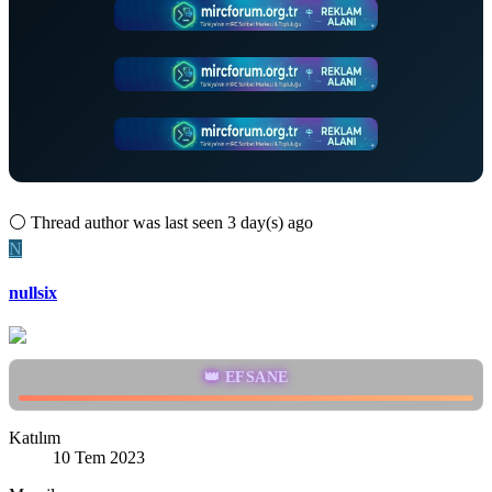
⚪
Thread author was last seen 3 day(s) ago
N
nullsix
👑 EFSANE
Katılım
10 Tem 2023