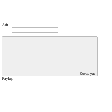
Adı
Cevap yaz
Paylaş: