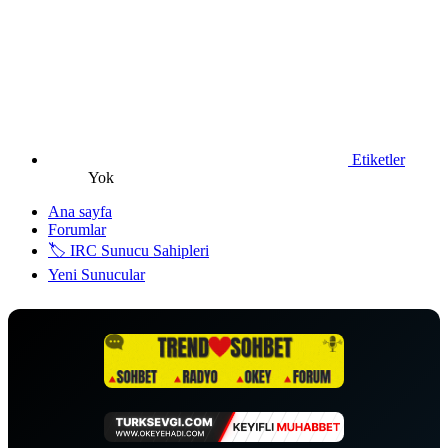
Etiketler
Yok
Ana sayfa
Forumlar
🏷️ IRC Sunucu Sahipleri
Yeni Sunucular