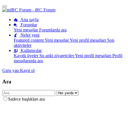
Ana sayfa
Forumlar
Yeni mesajlar
Forumlarda ara
Neler yeni
Featured content
Yeni mesajlar
Yeni profil mesajları
Son
aktiviteler
Kullanıcılar
Kayıtlı üyeler
Şu anki ziyaretçiler
Yeni profil mesajları
Profil
mesajlarında ara
Giriş yap
Kayıt ol
Ara
Sadece başlıkları ara