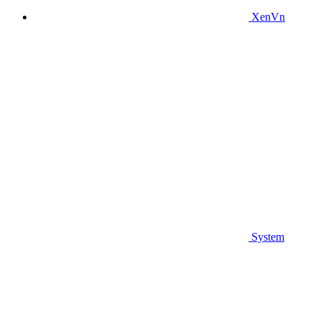
XenVn
System