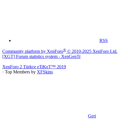
RSS
®
Community platform by XenForo
© 2010-2025 XenForo Ltd.
[XGT] Forum statistics system
- XenGenTr
XenForo 2 Türkçe eTiKeT™ 2019
· Top Members by
XFSkins
Geri