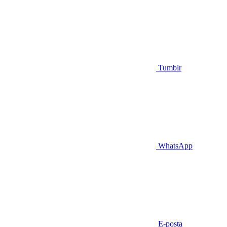
Tumblr
WhatsApp
E-posta