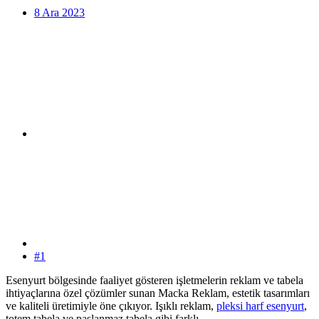
8 Ara 2023
#1
Esenyurt bölgesinde faaliyet gösteren işletmelerin reklam ve tabela
ihtiyaçlarına özel çözümler sunan Macka Reklam, estetik tasarımları
ve kaliteli üretimiyle öne çıkıyor. Işıklı reklam,
pleksi harf esenyurt
,
totem tabela ve paslanmaz tabela gibi farklı...