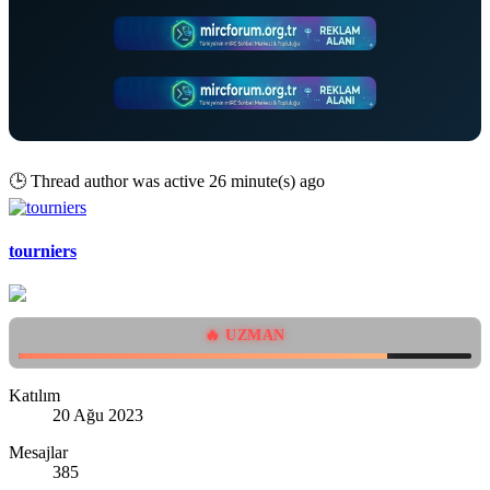
🕒
Thread author was active 26 minute(s) ago
tourniers
🔥 UZMAN
Katılım
20 Ağu 2023
Mesajlar
385