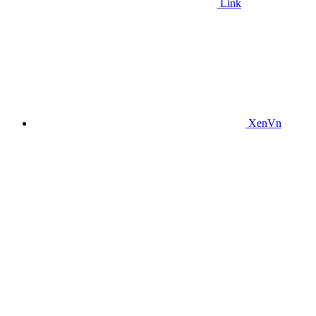
Link
XenVn