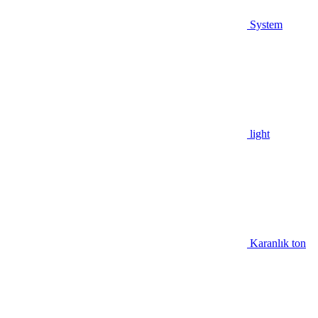
System
light
Karanlık ton