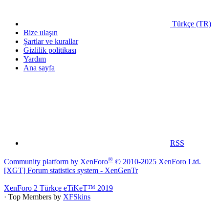
Türkçe (TR)
Bize ulaşın
Şartlar ve kurallar
Gizlilik politikası
Yardım
Ana sayfa
RSS
®
Community platform by XenForo
© 2010-2025 XenForo Ltd.
[XGT] Forum statistics system
- XenGenTr
XenForo 2 Türkçe eTiKeT™ 2019
· Top Members by
XFSkins