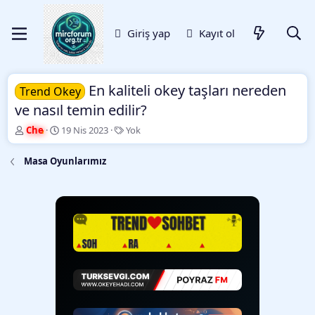
Giriş yap
Kayıt ol
En kaliteli okey taşları nereden
Trend Okey
ve nasıl temin edilir?
K
B
E
Che
19 Nis 2023
Yok
o
a
t
n
ş
i
Masa Oyunlarımız
b
l
k
u
a
e
y
n
t
u
g
l
b
ı
e
a
ç
r
ş
t
l
a
a
r
t
i
a
h
n
i