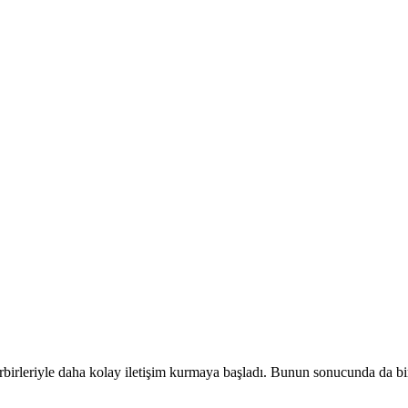
birbirleriyle daha kolay iletişim kurmaya başladı. Bunun sonucunda da birç