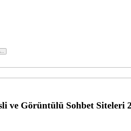
•
•
•
•
•
a…
sli ve Görüntülü Sohbet Siteleri