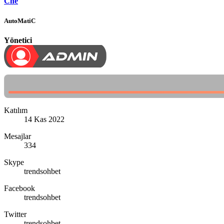
Che
AutoMatiC
Yönetici
Katılım
14 Kas 2022
Mesajlar
334
Skype
trendsohbet
Facebook
trendsohbet
Twitter
trendsohbet