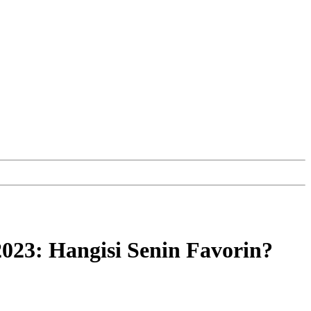
•
 2023: Hangisi Senin Favorin?
•
•