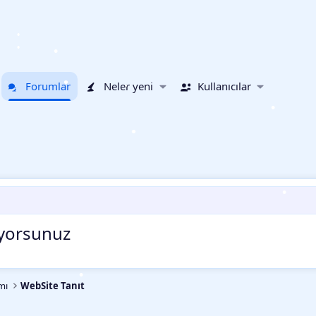
•
•
•
Forumlar
Neler yeni
Kullanıcılar
•
•
•
•
•
nıyorsunuz
•
mı
WebSite Tanıt
•