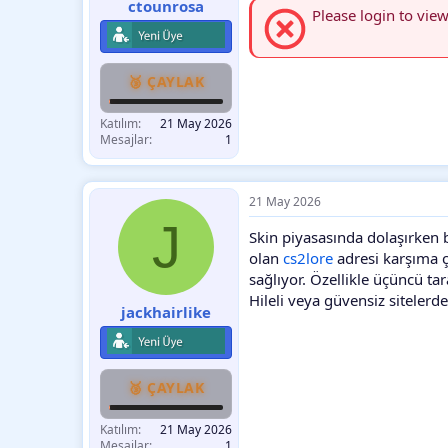
ctounrosa
Please login to view
🥉 ÇAYLAK
Katılım
21 May 2026
Mesajlar
1
21 May 2026
J
Skin piyasasında dolaşırken
olan
cs2lore
adresi karşıma ç
sağlıyor. Özellikle üçüncü tar
Hileli veya güvensiz sitelerd
jackhairlike
🥉 ÇAYLAK
Katılım
21 May 2026
Mesajlar
1