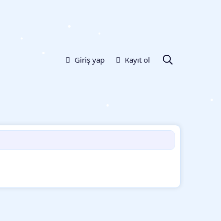
•
•
•
•
Giriş yap
Kayıt ol
•
•