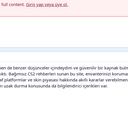
 full content.
Giriş yap veya üye ol.
 ben de benzer düşünceler içindeydim ve güvenilir bir kaynak bu
ıktı. Bağımsız CS2 rehberleri sunan bu site, envanterinizi koruman
af platformlar ve skin piyasası hakkında akıllı kararlar verebilmeni
en uzak durma konusunda da bilgilendirici içerikleri var.