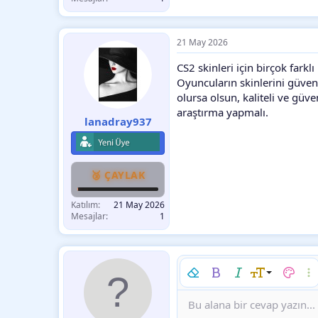
21 May 2026
CS2 skinleri için birçok fark
Oyuncuların skinlerini güven
olursa olsun, kaliteli ve güve
araştırma yapmalı.
lanadray937
🥉 ÇAYLAK
Katılım
21 May 2026
Mesajlar
1
Biçimlendirmeyi kaldır
Kalın
Yatık
Font boyutu
Metin r
Dah
9
Bu alana bir cevap yazın...
Arial
Font ailesi
Insert horizontal line
Spoyler
Üzeri çizik
Kod
Altını çiz
Satır içi kod
Satır iç
10