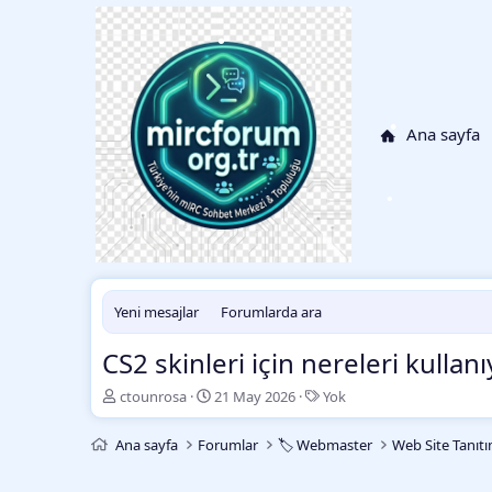
•
•
•
•
Ana sayfa
•
•
•
Yeni mesajlar
Forumlarda ara
CS2 skinleri için nereleri kulla
K
B
E
ctounrosa
21 May 2026
Yok
o
a
t
n
ş
i
Ana sayfa
Forumlar
🏷️ Webmaster
Web Site Tanıtı
b
l
k
u
a
e