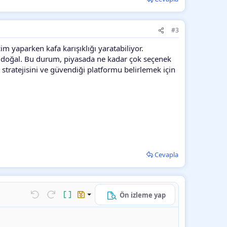
#3
m yaparken kafa karışıklığı yaratabiliyor.
k doğal. Bu durum, piyasada ne kadar çok seçenek
i stratejisini ve güvendiği platformu belirlemek için
Cevapla
Ön izleme yap
k…
Geri al
ileri al
BB kodunu değiştir
Taslaklar
Taslağı kaydet
Taslağı sil