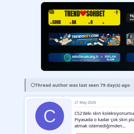
y
n
t
u
g
l
b
ı
e
a
ç
r
ş
t
l
a
a
r
t
i
a
h
n
i
⚪
Thread author was last seen 79 day(s) ago
21 May 2026
C
CS2'deki skin koleksiyonumu
Piyasada o kadar çok skin pl
atmak istemediğimden...