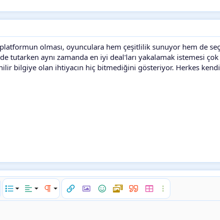
lı platformun olması, oyunculara hem çeşitlilik sunuyor hem de seçi
de tutarken aynı zamanda en iyi deal'ları yakalamak istemesi ço
nilir bilgiye olan ihtiyacın hiç bitmediğini gösteriyor. Herkes kend
engi
a fazla seçenek…
List
Hizalama
Paragraph format
Link ekle
Resim ekle
İfadeler
Medya
Alıntı
Tablo ekle
Daha fazla seçene
Sola hizala
Normal
İstenilen liste
i spoiler
Ortaya hizala
Heading 1
Sırasız liste