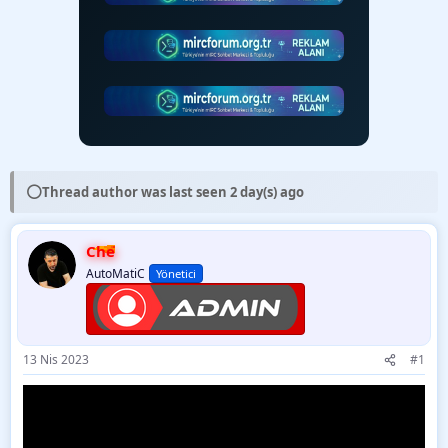
⚪
Thread author was last seen 2 day(s) ago
Che
AutoMatiC
Yönetici
13 Nis 2023
#1