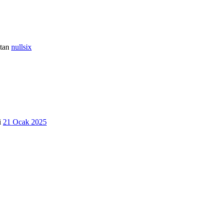
•
•
•
tan
nullsix
•
•
•
i
21 Ocak 2025