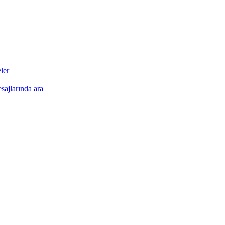
•
•
•
•
ler
esajlarında ara
•
•
•
•
•