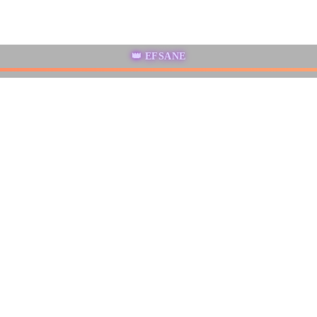
👑 EFSANE