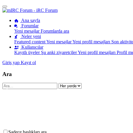
•
•
Ana sayfa
Forumlar
Yeni mesajlar
Forumlarda ara
Neler yeni
Featured content
Yeni mesajlar
Yeni profil mesajları
Son aktivite
Kullanıcılar
•
Kayıtlı üyeler
Şu anki ziyaretçiler
Yeni profil mesajları
Profil m
Giriş yap
Kayıt ol
•
•
Ara
•
•
•
•
•
Sadece başlıkları ara