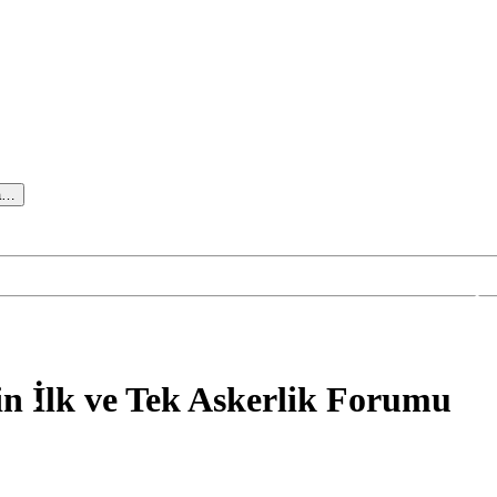
•
•
•
•
•
•
•
a…
•
•
•
n İlk ve Tek Askerlik Forumu
•