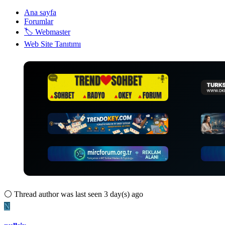
Ana sayfa
Forumlar
🏷️ Webmaster
Web Site Tanıtımı
⚪
Thread author was last seen 3 day(s) ago
N