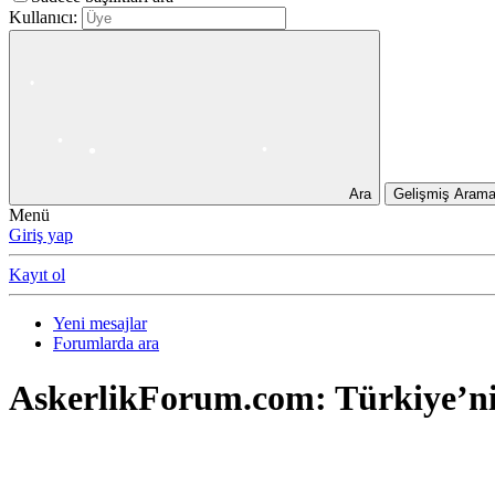
Kullanıcı:
•
•
•
•
•
•
Ara
Gelişmiş Aram
Menü
Giriş yap
•
•
Kayıt ol
•
Yeni mesajlar
Forumlarda ara
AskerlikForum.com: Türkiye’ni
•
•