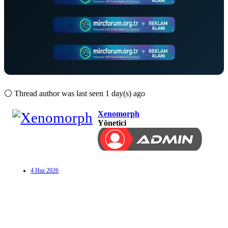
⚪
Thread author was last seen 1 day(s) ago
Xenomorph
Yönetici
4 Haz 2026