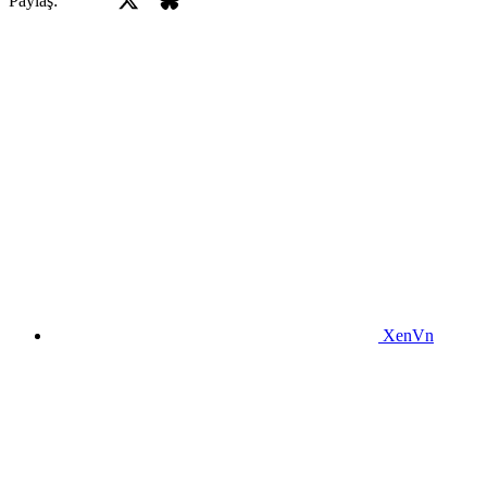
Paylaş:
XenVn