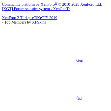
®
Community platform by XenForo
© 2010-2025 XenForo Ltd.
[XGT] Forum statistics system
- XenGenTr
XenForo 2 Türkçe eTiKeT™ 2019
· Top Members by
XFSkins
Geri
Üst