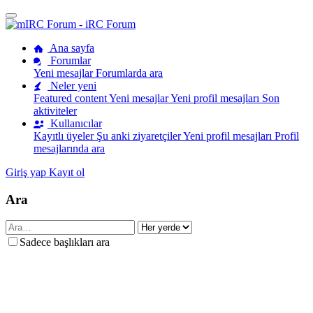
Ana sayfa
Forumlar
Yeni mesajlar
Forumlarda ara
Neler yeni
Featured content
Yeni mesajlar
Yeni profil mesajları
Son
aktiviteler
Kullanıcılar
Kayıtlı üyeler
Şu anki ziyaretçiler
Yeni profil mesajları
Profil
mesajlarında ara
Giriş yap
Kayıt ol
Ara
Sadece başlıkları ara