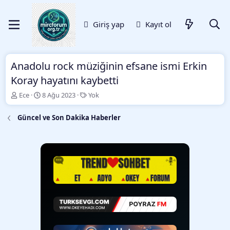
Giriş yap
Kayıt ol
Anadolu rock müziğinin efsane ismi Erkin
Koray hayatını kaybetti
K
B
E
Ece
8 Ağu 2023
Yok
o
a
t
n
ş
i
Güncel ve Son Dakika Haberler
b
l
k
u
a
e
y
n
t
u
g
l
b
ı
e
a
ç
r
ş
t
l
a
a
r
t
i
a
h
n
i