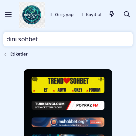
Giriş yap
Kayıt ol
dini sohbet
Etiketler