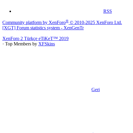
RSS
®
Community platform by XenForo
© 2010-2025 XenForo Ltd.
[XGT] Forum statistics system
- XenGenTr
XenForo 2 Türkçe eTiKeT™ 2019
· Top Members by
XFSkins
Geri