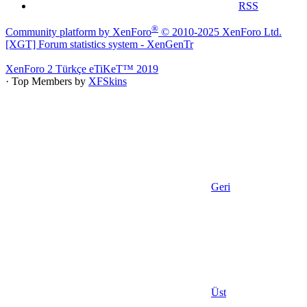
RSS
®
Community platform by XenForo
© 2010-2025 XenForo Ltd.
[XGT] Forum statistics system
- XenGenTr
XenForo 2 Türkçe eTiKeT™ 2019
· Top Members by
XFSkins
Geri
Üst