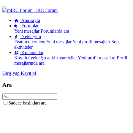
Ana sayfa
Forumlar
Yeni mesajlar
Forumlarda ara
Neler yeni
Featured content
Yeni mesajlar
Yeni profil mesajları
Son
aktiviteler
Kullanıcılar
Kayıtlı üyeler
Şu anki ziyaretçiler
Yeni profil mesajları
Profil
mesajlarında ara
Giriş yap
Kayıt ol
Ara
Sadece başlıkları ara