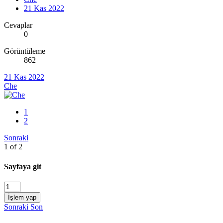
21 Kas 2022
Cevaplar
0
Görüntüleme
862
21 Kas 2022
Che
1
2
Sonraki
1 of 2
Sayfaya git
İşlem yap
Sonraki
Son