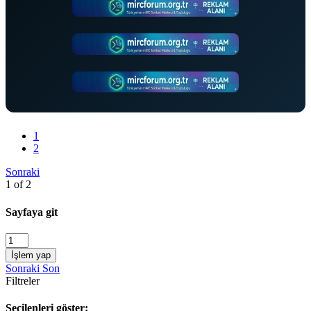
1
2
Sonraki
1 of 2
Sayfaya git
İşlem yap
Sonraki
Son
Filtreler
Seçilenleri göster: