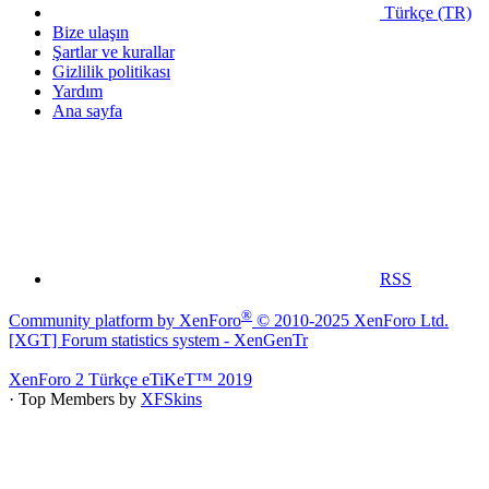
Türkçe (TR)
Bize ulaşın
Şartlar ve kurallar
Gizlilik politikası
Yardım
Ana sayfa
RSS
®
Community platform by XenForo
© 2010-2025 XenForo Ltd.
[XGT] Forum statistics system
- XenGenTr
XenForo 2 Türkçe eTiKeT™ 2019
· Top Members by
XFSkins