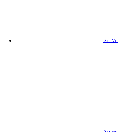
XenVn
System