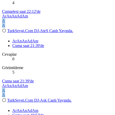
4
Cumartesi saat 22:12'de
ArAnAnAdAm
A
A
⚪
TurkSevgi.Com DJ-AteŞ Canlı Yayında.
ArAnAnAdAm
Cuma saat 21:39'de
Cevaplar
0
Görüntüleme
5
Cuma saat 21:39'de
ArAnAnAdAm
A
A
⚪
TurkSevgi.Com DJ-Aşk Canlı Yayında.
ArAnAnAdAm