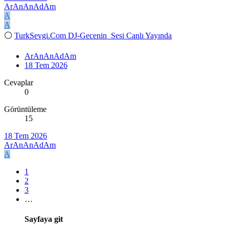
ArAnAnAdAm
A
A
⚪
TurkSevgi.Com DJ-Gecenin_Sesi Canlı Yayında
ArAnAnAdAm
18 Tem 2026
Cevaplar
0
Görüntüleme
15
18 Tem 2026
ArAnAnAdAm
A
1
2
3
…
Sayfaya git