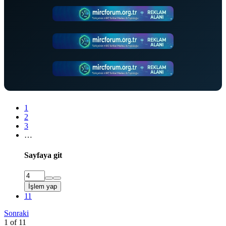
1
2
3
…
Sayfaya git
İşlem yap
11
Sonraki
1 of 11