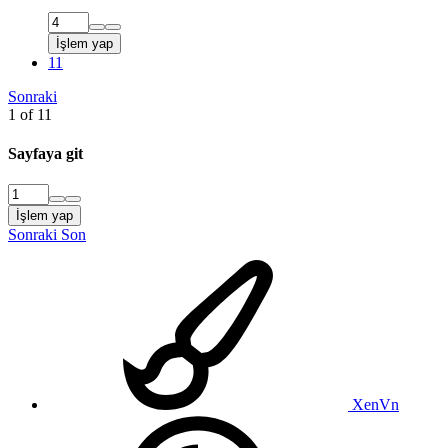
İşlem yap
11
Sonraki
1 of 11
Sayfaya git
İşlem yap
Sonraki
Son
XenVn