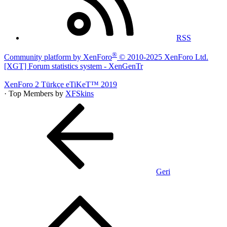
RSS
®
Community platform by XenForo
© 2010-2025 XenForo Ltd.
[XGT] Forum statistics system
- XenGenTr
XenForo 2 Türkçe eTiKeT™ 2019
· Top Members by
XFSkins
Geri