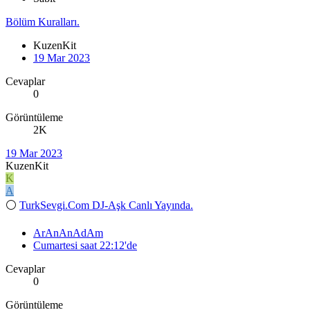
Bölüm Kuralları.
KuzenKit
19 Mar 2023
Cevaplar
0
Görüntüleme
2K
19 Mar 2023
KuzenKit
K
A
⚪
TurkSevgi.Com DJ-Aşk Canlı Yayında.
ArAnAnAdAm
Cumartesi saat 22:12'de
Cevaplar
0
Görüntüleme