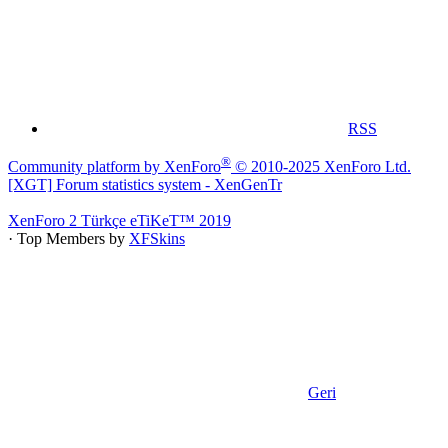
RSS
®
Community platform by XenForo
© 2010-2025 XenForo Ltd.
[XGT] Forum statistics system
- XenGenTr
XenForo 2 Türkçe eTiKeT™ 2019
· Top Members by
XFSkins
Geri