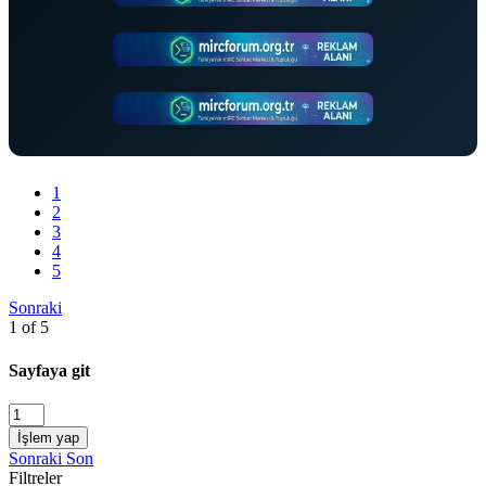
1
2
3
4
5
Sonraki
1 of 5
Sayfaya git
İşlem yap
Sonraki
Son
Filtreler