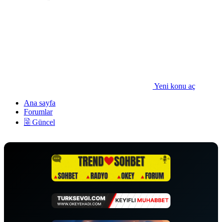
Yeni konu aç
Ana sayfa
Forumlar
🗟 Güncel