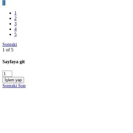
E
1
2
3
4
5
Sonraki
1 of 5
Sayfaya git
İşlem yap
Sonraki
Son