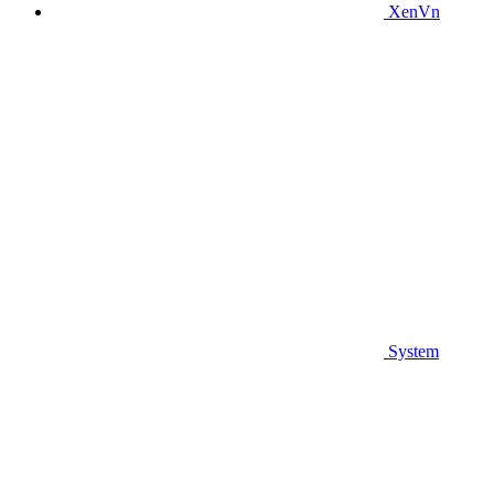
XenVn
System