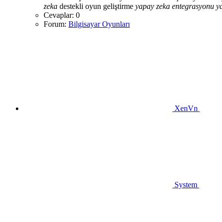
zeka
destekli oyun geliştirme
yapay
zeka
entegrasyonu
y
•
Cevaplar: 0
Forum:
Bilgisayar Oyunları
•
XenVn
•
System