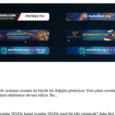
•
•
•
•
•
•
•
•
•
•
 oynanan oyunlar da büyük bir değişim gösteriyor. Yeni çıkan oyunların 
•
isini etkilemeye devam ediyor. Bu...
•
oyunlar
2024'te hangi oyunlar
2024'te nasıl bir etki yaratacak?
daha i̇ler