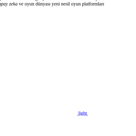
apay
zeka
ve oyun dünyası
yeni nesil oyun platformları
•
•
•
light