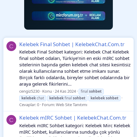
Kelebek Final Sohbet | KelebekChat.Com.tr
C
Kelebek Final Sohbet kategori: Kelebek Chat Kelebek
final sohbet odaları, Türkiye’nin en eski mIRC sohbet
sitelerinin başında gelen kelebek chat sitesi kesintisiz
olarak kullanıcılarına sohbet etme imkanı sunar.
Birçok farklı odalarda, bireyler sohbet odalarında bir
araya gelerek fikirlerini...
cengiz5230
Konu
24 Kas 2024
final
sohbet
kelebek
chat
kelebek
final
sohbet
kelebek
sohbet
Cevaplar: 0
Forum:
Web Site Tanıtımı
Kelebek mIRC Sohbet | KelebekChat.Com.tr
C
Kelebek mIRC Sohbet kategori: Kelebek Mirc Kelebek
mIRC Sohbet, kullanıcılarına sunduğu çok yönlü