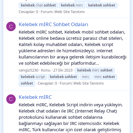
kelebek
chat
sohbet
kelebek
mirc
kelebek
sohbet
Cevaplar: 0
Forum:
Web Site Tanıtımı
Kelebek mIRC Sohbet Odaları
C
Kelebek mIRC sohbet, Kelebek mobil sohbet odaları,
Kelebek online bedava ücretsiz parasız chat siteleri,
Kaliteli kolay muhabbet odaları, Kelebek script
yükleme adresleri ile hizmetinizdeyiz. internet
kullanıcılarının bir araya gelerek iletişim kurabileceği
ve sohbet edebileceği bir platformdur...
cengiz5230
Konu
27 Eki 2023
kelebek
mirc
sohbet
kelebek
script
kelebek
sohbet
mirc
mirc
sohbet
Cevaplar: 0
Forum:
Web Site Tanıtımı
sohbet
Kelebek mIRC
C
Kelebek mIRC, Kelebek Script indirin veya yükleyin.
Kelebek chat odaları ile IRC (Internet Relay Chat)
protokolünü kullanarak sohbet odalarına
bağlanmayı sağlayan bir IRC istemcisidir. Kelebek
mIRC, Türk kullanıcılar için özel olarak geliştirilmiş