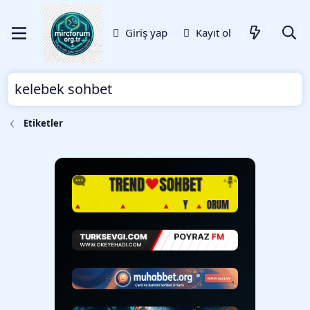
Giriş yap
Kayıt ol
kelebek sohbet
Etiketler