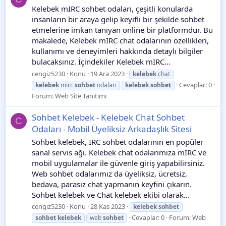
Kelebek mIRC sohbet odaları, çeşitli konularda
insanların bir araya gelip keyifli bir şekilde sohbet
etmelerine imkan tanıyan online bir platformdur. Bu
makalede, Kelebek mIRC chat odalarının özellikleri,
kullanımı ve deneyimleri hakkında detaylı bilgiler
bulacaksınız. İçindekiler Kelebek mIRC...
cengiz5230
Konu
19 Ara 2023
kelebek
chat
Cevaplar: 0
kelebek
mirc
sohbet
odaları
kelebek
sohbet
Forum:
Web Site Tanıtımı
Sohbet Kelebek - Kelebek Chat Sohbet
C
Odaları - Mobil Üyeliksiz Arkadaşlık Sitesi
Sohbet kelebek, IRC sohbet odalarının en popüler
sanal servis ağı. Kelebek chat odalarımıza mIRC ve
mobil uygulamalar ile güvenle giriş yapabilirsiniz.
Web sohbet odalarımız da üyeliksiz, ücretsiz,
bedava, parasız chat yapmanın keyfini çıkarın.
Sohbet kelebek ve Chat kelebek ekibi olarak...
cengiz5230
Konu
28 Kas 2023
kelebek
sohbet
Cevaplar: 0
Forum:
Web
sohbet
kelebek
web
sohbet