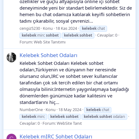
özellikler ve güçlü altyapısıyla online içi sohbet
deneyiminde yeni bir standart belirlemektedir. Siz de
hemen bu chat odamıza katılarak keyifli sohbetlerin
tadını çıkarabilir, sosyal çevrenizi...
cengiz5230
Konu
18 Kas 2024
kelebek
chat
Cevaplar: 0
kelebek
mirc
sohbet
kelebek
sohbet
Forum:
Web Site Tanıtımı
Kelebek Sohbet Odaları
Kelebek Sohbet Odaları Kelebek sohbet
odaları,Türkiyenin ve dünyanın her neresinde
olursanız olun,IRC ve sohbet sever kullanıcılar
tarafından çok sık tercih edilen bir chat ortamı
olmasıyla bilinir.Internetin yaygınlaşmaya başladığı
dönemlerden günümüze kadar kalitesini ve
standartlarını hiç...
NumberOne
Konu
18 May 2024
kelebek
chat
kelebek
mirc
kelebek
sohbet
kelebek
sohbet
odaları
Cevaplar: 0
Forum:
WebSite Tanıt
Kelebek mIRC Sohbet Odaları
C