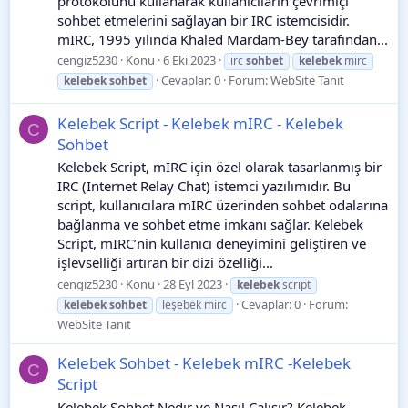
protokolünü kullanarak kullanıcıların çevrimiçi
sohbet etmelerini sağlayan bir IRC istemcisidir.
mIRC, 1995 yılında Khaled Mardam-Bey tarafından...
cengiz5230
Konu
6 Eki 2023
irc
sohbet
kelebek
mirc
Cevaplar: 0
Forum:
WebSite Tanıt
kelebek
sohbet
Kelebek Script - Kelebek mIRC - Kelebek
C
Sohbet
Kelebek Script, mIRC için özel olarak tasarlanmış bir
IRC (Internet Relay Chat) istemci yazılımıdır. Bu
script, kullanıcılara mIRC üzerinden sohbet odalarına
bağlanma ve sohbet etme imkanı sağlar. Kelebek
Script, mIRC’nin kullanıcı deneyimini geliştiren ve
işlevselliği artıran bir dizi özelliği...
cengiz5230
Konu
28 Eyl 2023
kelebek
script
Cevaplar: 0
Forum:
kelebek
sohbet
leşebek mirc
WebSite Tanıt
Kelebek Sohbet - Kelebek mIRC -Kelebek
C
Script
Kelebek Sohbet Nedir ve Nasıl Çalışır? Kelebek