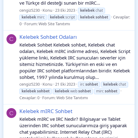
ve Türkçe dil desteği sunan bir mIRC...
cengiz5230
Konu
23 Eki 2023
kelebek
chat
Cevaplar:
kelebek
mirc
kelebek
script
kelebek
sohbet
0
Forum:
Web Site Tanıtımı
Kelebek Sohbet Odaları
C
Kelebek Sohbet Kelebek sohbet, Kelebek chat
odaları, Kelebek mIRC indirme adresi, Kelebek Script
yükleme linki, Kelebek IRC sunucuları severler için
sitemiz hizmetinizde. Türkiye’nin en eski ve en
popüler IRC sohbet platformlarından biridir. Kelebek
sohbet, 1997 yılında kurulmuş olup...
cengiz5230
Konu
21 Eki 2023
irc
sohbet
kelebek
chat
kelebek
sohbet
kelebek
web
sohbet
mirc
sohbet
Cevaplar: 0
Forum:
Web Site Tanıtımı
Kelebek mIRC Sohbet
C
Kelebek mIRC ve IRC Nedir? Bilgisayar ve Tablet
üzerinden IRC sohbet sunucularımıza giriş yaparak
chat yapabilirsiniz. Internet Relay Chat (IRC)