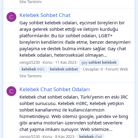
Site Tanıtımı
Kelebek Sohbet Chat
C
Gay sohbet kelebek odaları, eşcinsel bireylerin bir
araya gelerek sohbet ettiği ve iletişim kurduğu
platformlardır. Bu tür sohbet odaları, LGBT+
bireylerin kendilerini ifade etme, benzer deneyimleri
paylaşma ve destek bulma imkanı sağlar. Gay chat
kelebek odaları, heteroseksüel olmayan...
cengiz5230
Konu
11 Kas 2023
gay
sohbet
kelebek
Cevaplar: 0
Forum:
Web
kelebek
mirc
kelebek
sohbet
Site Tanıtımı
Kelebek Chat Sohbet Odaları
C
Kelebek chat sohbet odaları, Türki’yenin en eski IRC
sohbet sunucusu. Kelebek mIRC, Kelebek yetişkin
sohbet kanallarımız ile kullanıcılarımızın
hizmetindeyiz. Web sitemiz google, yandex ve bing
gibi arama motorları üzerinden sohbet severlere
chat yapma imkanı sunuyor. Web sitemize...
cengiz5230
Konu
8 Kas 2023
kelebek
chat