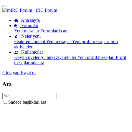
Ana sayfa
Forumlar
Yeni mesajlar
Forumlarda ara
Neler yeni
Featured content
Yeni mesajlar
Yeni profil mesajları
Son
aktiviteler
Kullanıcılar
Kayıtlı üyeler
Şu anki ziyaretçiler
Yeni profil mesajları
Profil
mesajlarında ara
Giriş yap
Kayıt ol
Ara
Sadece başlıkları ara