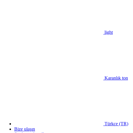
light
Karanlık ton
Türkçe (TR)
Bize ulaşın