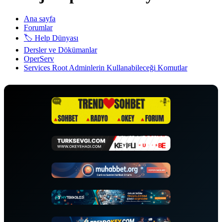
Ana sayfa
Forumlar
🏷️ Help Dünyası
Dersler ve Dökümanlar
OperServ
Services Root Adminlerin Kullanabileceği Komutlar