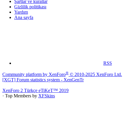
Şartlar ve kurallar
Gizlilik politikası
Yardım
Ana sayfa
RSS
®
Community platform by XenForo
© 2010-2025 XenForo Ltd.
[XGT] Forum statistics system
- XenGenTr
XenForo 2 Türkçe eTiKeT™ 2019
· Top Members by
XFSkins