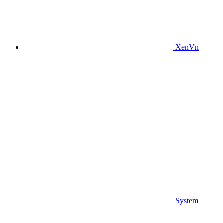
XenVn
System