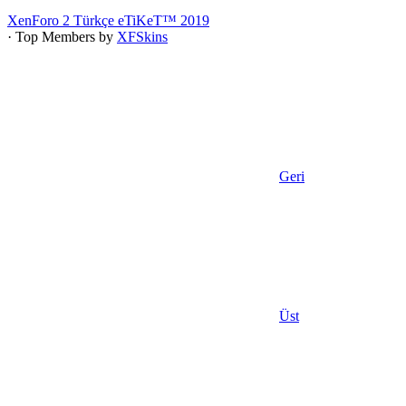
XenForo 2 Türkçe eTiKeT™ 2019
· Top Members by
XFSkins
Geri
Üst