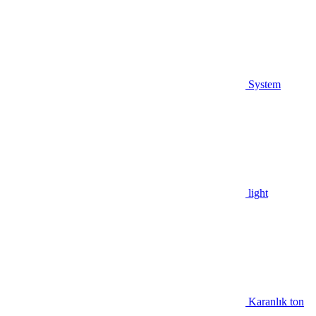
System
light
Karanlık ton