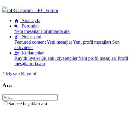
Ana sayfa
Forumlar
Yeni mesajlar
Forumlarda ara
Neler yeni
Featured content
Yeni mesajlar
Yeni profil mesajları
Son
aktiviteler
Kullanıcılar
Kayıtlı üyeler
Şu anki ziyaretçiler
Yeni profil mesajları
Profil
mesajlarında ara
Giriş yap
Kayıt ol
Ara
Sadece başlıkları ara