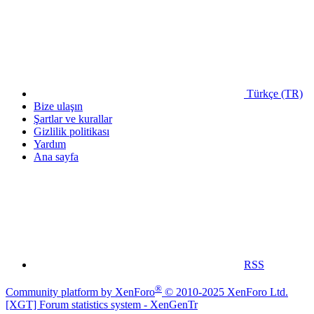
Türkçe (TR)
Bize ulaşın
Şartlar ve kurallar
Gizlilik politikası
Yardım
Ana sayfa
RSS
®
Community platform by XenForo
© 2010-2025 XenForo Ltd.
[XGT] Forum statistics system
- XenGenTr