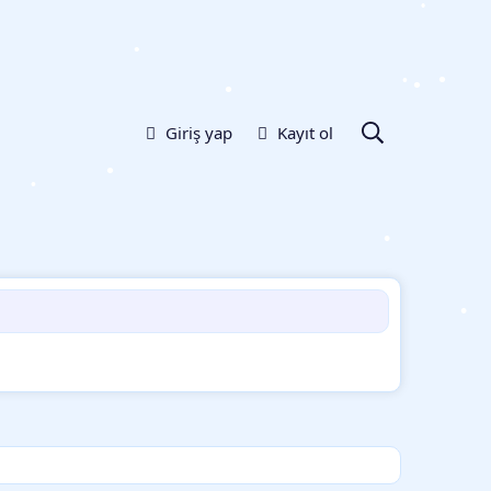
•
•
•
•
•
•
Giriş yap
Kayıt ol
•
•
•
•