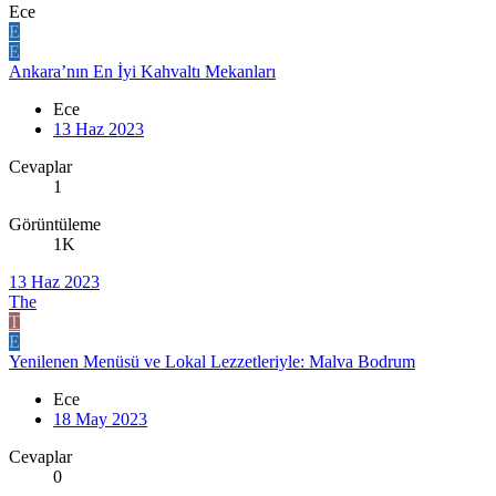
Ece
E
E
Ankara’nın En İyi Kahvaltı Mekanları
Ece
13 Haz 2023
Cevaplar
1
Görüntüleme
1K
13 Haz 2023
The
T
E
Yenilenen Menüsü ve Lokal Lezzetleriyle: Malva Bodrum
Ece
18 May 2023
Cevaplar
0