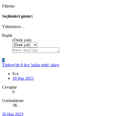
Filtreler
Seçilenleri göster:
Yükleniyor…
Başlık
(Önek yok)
E
Türkiye'de 8 ilçe 'sakin şehir' adayı
Ece
30 Haz 2023
Cevaplar
0
Görüntüleme
3K
30 Haz 2023