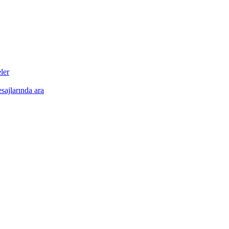
•
•
•
•
ler
•
esajlarında ara
•
•
•
•
•