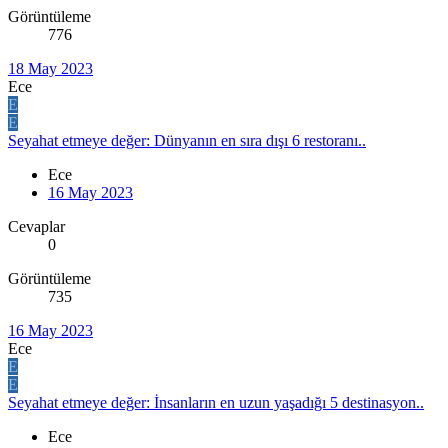
Görüntüleme
776
18 May 2023
Ece
E
E
Seyahat etmeye değer: Dünyanın en sıra dışı 6 restoranı..
Ece
16 May 2023
Cevaplar
0
Görüntüleme
735
16 May 2023
Ece
E
E
Seyahat etmeye değer: İnsanların en uzun yaşadığı 5 destinasyon..
Ece