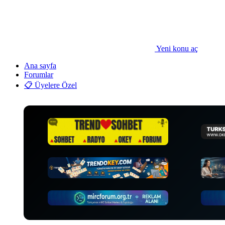
•
•
Yeni konu aç
Ana sayfa
Forumlar
📋 Üyelere Özel
•
•
•