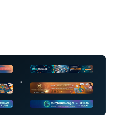
•
•
•
•