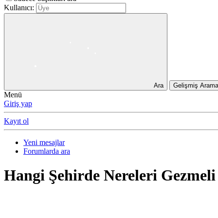
Kullanıcı:
•
•
•
•
•
•
•
•
Ara
Gelişmiş Aram
•
Menü
Giriş yap
•
•
Kayıt ol
Yeni mesajlar
Forumlarda ara
Hangi Şehirde Nereleri Gezmeli
•