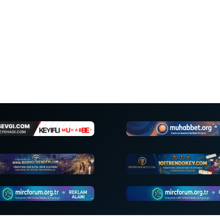
•
•
•
•