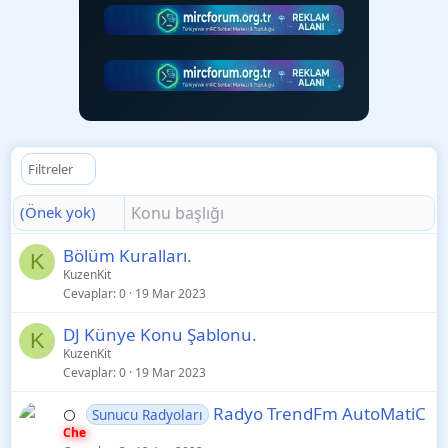
Filtreler
(Önek yok)
K
S
Bölüm Kuralları.
K
i
a
KuzenKit
Cevaplar
0
19 Mar 2023
l
b
i
i
K
S
DJ Künye Konu Şablonu.
t
t
K
i
a
KuzenKit
l
Cevaplar
0
19 Mar 2023
l
b
i
i
i
Radyo TrendFm AutoMatiC
Sunucu Radyoları
⚪
t
t
Che
l