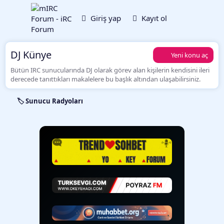
Giriş yap
Kayıt ol
DJ Künye
Yeni konu aç
Bütün IRC sunucularında DJ olarak görev alan kişilerin kendisini ileri
derecede tanıttıkları makalelere bu başlık altından ulaşabilirsiniz.
🏷️ Sunucu Radyoları