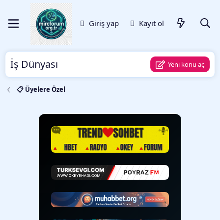
Giriş yap
Kayıt ol
İş Dünyası
Yeni konu aç
📋 Üyelere Özel