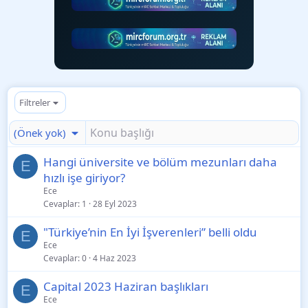
Filtreler
(Önek yok)
Hangi üniversite ve bölüm mezunları daha
E
hızlı işe giriyor?
Ece
Cevaplar
1
28 Eyl 2023
"Türkiye’nin En İyi İşverenleri” belli oldu
E
Ece
Cevaplar
0
4 Haz 2023
Capital 2023 Haziran başlıkları
E
Ece