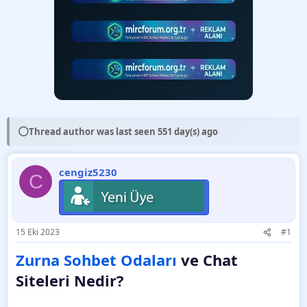
⚪
Thread author was last seen 551 day(s) ago
cengiz5230
C
15 Eki 2023
#1
Zurna Sohbet Odaları
ve Chat
Siteleri Nedir?