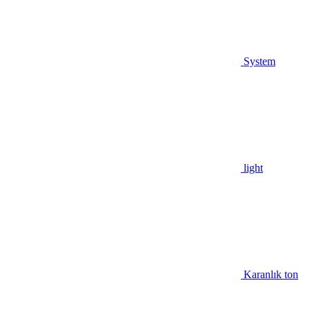
System
light
Karanlık ton