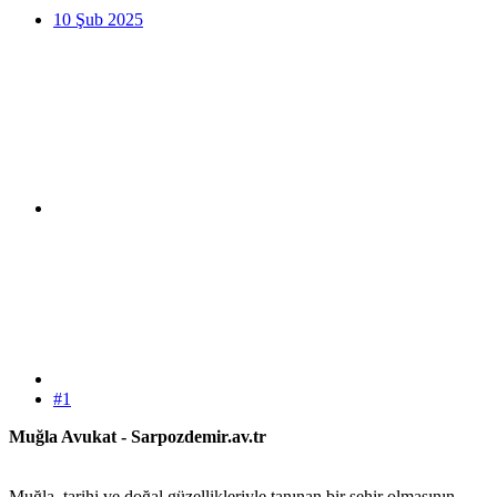
10 Şub 2025
#1
Muğla Avukat - Sarpozdemir.av.tr
Muğla, tarihi ve doğal güzellikleriyle tanınan bir şehir olmasının