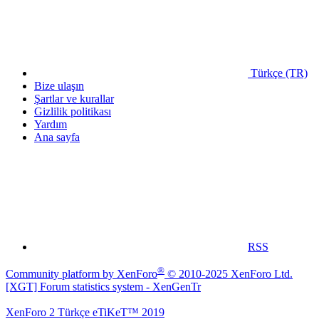
Türkçe (TR)
Bize ulaşın
Şartlar ve kurallar
Gizlilik politikası
Yardım
Ana sayfa
RSS
®
Community platform by XenForo
© 2010-2025 XenForo Ltd.
[XGT] Forum statistics system
- XenGenTr
XenForo 2 Türkçe eTiKeT™ 2019