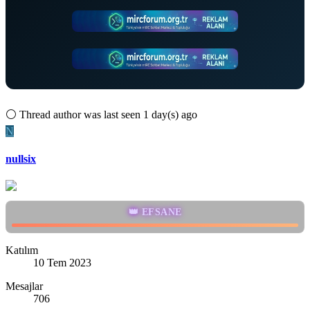
⚪
Thread author was last seen 1 day(s) ago
N
nullsix
👑 EFSANE
Katılım
10 Tem 2023
Mesajlar
706