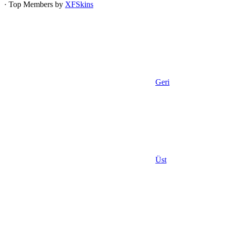
· Top Members by
XFSkins
Geri
Üst