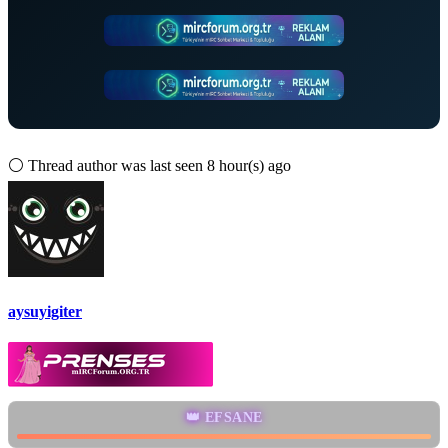
⚪
Thread author was last seen 8 hour(s) ago
aysuyigiter
👑 EFSANE