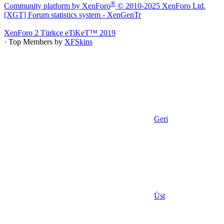
®
Community platform by XenForo
© 2010-2025 XenForo Ltd.
[XGT] Forum statistics system
- XenGenTr
XenForo 2 Türkçe eTiKeT™ 2019
· Top Members by
XFSkins
Geri
Üst