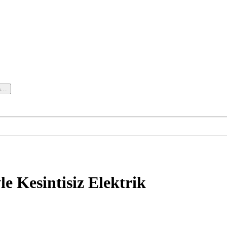
•
•
•
a…
•
•
e Kesintisiz Elektrik