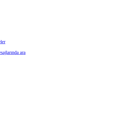
•
•
•
•
•
ler
esajlarında ara
•
•
•
•
•
•
•
•
•