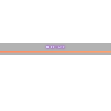
👑 EFSANE