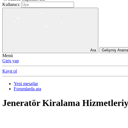
Kullanıcı:
•
•
•
•
Ara
Gelişmiş Aram
•
Menü
Giriş yap
•
•
Kayıt ol
•
•
Yeni mesajlar
Forumlarda ara
Jeneratör Kiralama Hizmetleriyl
•
•