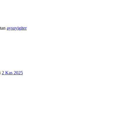
•
tan
aysuyigiter
i
2 Kas 2025
•