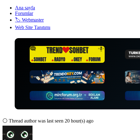
Ana sayfa
Forumlar
🏷️ Webmaster
Web Site Tanıtımı
⚪
Thread author was last seen 20 hour(s) ago