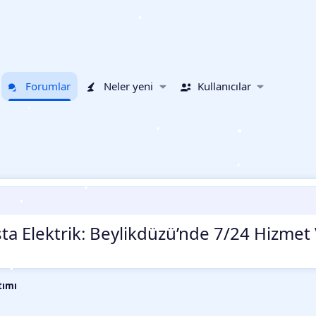
•
Forumlar
Neler yeni
Kullanıcılar
•
•
•
•
•
•
sta Elektrik: Beylikdüzü’nde 7/24 Hizmet 
•
•
tımı
•