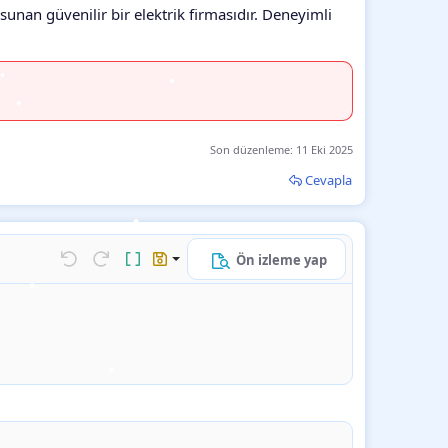
sunan güvenilir bir elektrik firmasıdır. Deneyimli
•
•
•
Son düzenleme:
11 Eki 2025
•
Cevapla
•
•
Ön izleme yap
k…
Geri al
ileri al
BB kodunu değiştir
Taslaklar
•
•
Taslağı kaydet
•
Taslağı sil
•
•
•