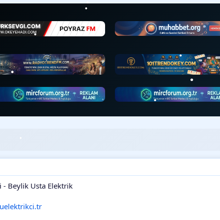
•
•
•
•
•
•
•
•
•
•
i - Beylik Usta Elektrik
elektrikci.tr
•
•
•