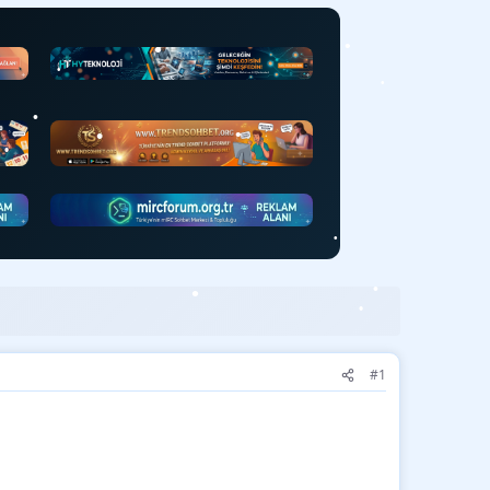
•
•
•
•
•
•
•
•
•
•
•
•
•
•
#1
•
•