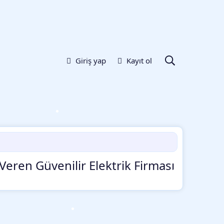
Giriş yap
Kayıt ol
•
Veren Güvenilir Elektrik Firması
•
•