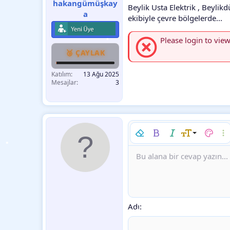
hakangümüşkay
Beylik Usta Elektrik , Beylik
a
ekibiyle çevre bölgelerde...
•
Please login to view
🥉 ÇAYLAK
Katılım
13 Ağu 2025
Mesajlar
3
•
Biçimlendirmeyi kaldır
Kalın
Yatık
Font boyutu
Metin r
Dah
9
Bu alana bir cevap yazın...
Arial
Font ailesi
Insert horizontal line
Spoyler
Üzeri çizik
Kod
Altını çiz
Satır içi kod
Satır iç
10
Book Antiqua
12
Courier New
15
•
Georgia
18
Adı
Tahoma
22