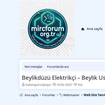
•
Ana sayfa
•
•
•
•
Yeni mesajlar
Forumlarda ara
Beylikdüzü Elektrikçi – Beylik U
K
B
E
hakangümüşkaya
10 Eki 2025
Yok
o
a
t
n
ş
i
Ana sayfa
Forumlar
🏷️ Webmaster
Web Site Tanı
b
l
k
•
u
a
e
•