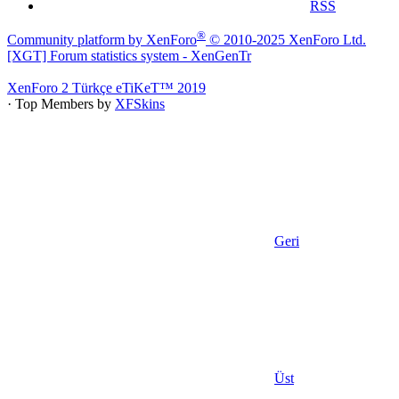
RSS
®
Community platform by XenForo
© 2010-2025 XenForo Ltd.
[XGT] Forum statistics system
- XenGenTr
XenForo 2 Türkçe eTiKeT™ 2019
· Top Members by
XFSkins
Geri
Üst