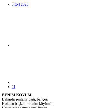
3 Eyl 2025
#1
BENİM KÖYÜM
Baharda şenlenir bağı, bahçesi
Kokusu başkadır benim köyümün
Unutturur adama gamı, kederi