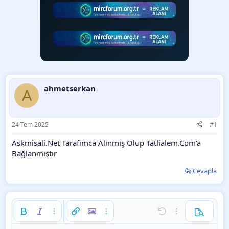
ahmetserkan
A
24 Tem 2025
#1
Askmisali.Net Tarafımca Alınmış Olup Tatlialem.Com'a
Bağlanmıştır
Cevapla
Kalın
Yatık
Daha fazla seçenek…
Link ekle
Resim ekle
Daha fazla seçenek…
Geri al
Daha fazla seçe
Ön izleme