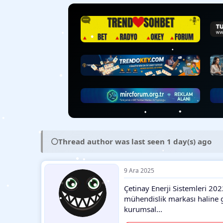
y
n
t
u
g
l
b
ı
e
•
•
a
ç
r
•
ş
t
l
a
•
a
r
•
t
i
•
a
h
n
i
•
•
•
⚪
Thread author was last seen 1 day(s) ago
9 Ara 2025
•
Çetinay Enerji Sistemleri 202
mühendislik markası haline g
•
•
kurumsal...
•