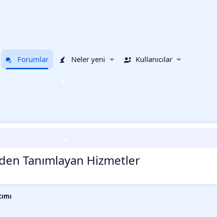
Forumlar
Neler yeni
Kullanıcılar
•
•
•
eniden Tanımlayan Hizmetler
•
•
•
tımı