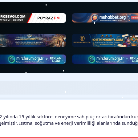
•
•
•
•
•
•
•
•
2 yılında 15 yıllık sektörel deneyime sahip üç ortak tarafından ku
•
•
elmiştir. Isıtma, soğutma ve enerji verimliliği alanlarında sundu
•