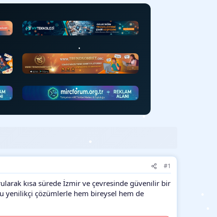
•
•
•
•
•
•
•
#1
rularak kısa sürede İzmir ve çevresinde güvenilir bir
•
ğu yenilikçi çözümlerle hem bireysel hem de
•