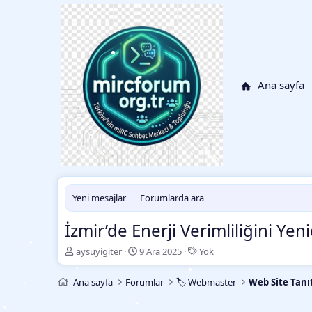
Ana sayfa
•
Yeni mesajlar
Forumlarda ara
•
İzmir’de Enerji Verimliliğini Y
•
K
B
E
aysuyigiter
9 Ara 2025
Yok
o
a
t
n
ş
i
Ana sayfa
Forumlar
🏷️ Webmaster
Web Site Tanı
b
l
k
u
a
e