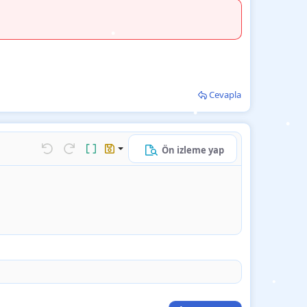
•
•
•
•
Cevapla
Ön izleme yap
k…
Geri al
ileri al
BB kodunu değiştir
Taslaklar
Taslağı kaydet
•
Taslağı sil
•
•