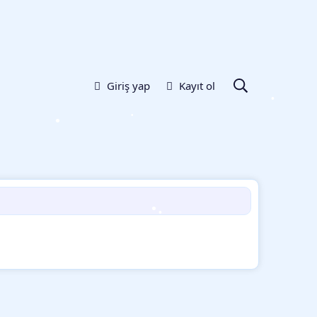
•
Giriş yap
Kayıt ol
•
•
•
•